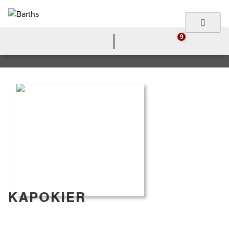
to
content
Barths
Holzimport
9
KAPOKIER