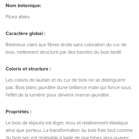
Nom botanique:
Picea abies
Caractère global :
Résineux clairs aux fibres droits sans coloration du cur de
bois, nettement structuré par des bandes du bois tardif.
Coloris et structure :
Les coloris de laubier et du cur de bois ne se distinguent
pas. Bois blanc jaunâtre dune brillance mate qui fonce sous
l'effet de la lumière pour devenir marron-jaunâtre.
Propriétés :
Le bois de lépicéa est léger, mou et relativement élastique
ainsi que porteur. La transformation du bois frais tout comme
du bois sec est réalisable à laide de machines ainsi quavec