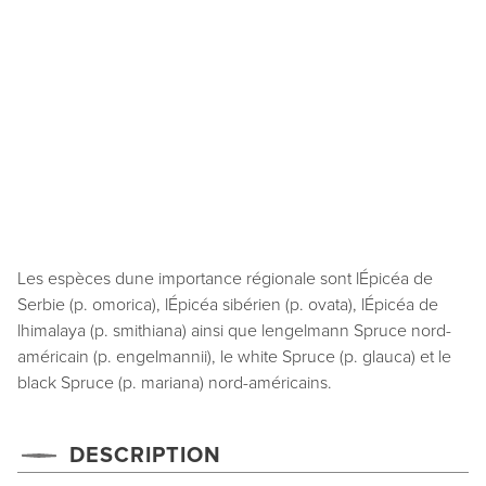
Les espèces dune importance régionale sont lÉpicéa de
Serbie (p. omorica), lÉpicéa sibérien (p. ovata), lÉpicéa de
lhimalaya (p. smithiana) ainsi que lengelmann Spruce nord-
américain (p. engelmannii), le white Spruce (p. glauca) et le
black Spruce (p. mariana) nord-américains.
DESCRIPTION